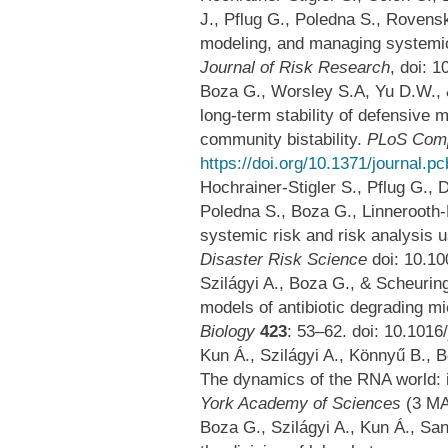
J., Pflug G., Poledna S., Roven
modeling, and managing systemic
Journal of Risk Research
, doi: 
Boza G., Worsley S.A, Yu D.W., &
long-term stability of defensive 
community bistability.
PLoS Comp
https://doi.org/10.1371/journal.p
Hochrainer-Stigler S., Pflug G.,
Poledna S., Boza G., Linnerooth-
systemic risk and risk analysis 
Disaster Risk Science
doi: 10.1
Szilágyi A., Boza G., & Scheuring 
models of antibiotic degrading m
Biology
423
: 53–62. doi: 10.1016/
Kun Á., Szilágyi A., Könnyű B., 
The dynamics of the RNA world: 
York Academy of Sciences
(3 MA
Boza G., Szilágyi A., Kun Á., Sa