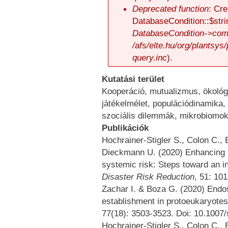
Deprecated function
: Cre
DatabaseCondition::$stri
DatabaseCondition->comp
/afs/elte.hu/org/plantsys
query.inc
).
Kutatási terület
Kooperáció, mutualizmus, ökológi
játékelmélet, populációdinamika,
szociális dilemmák, mikrobiomo
Publikációk
Hochrainer-Stigler S., Colon C.,
Dieckmann U. (2020) Enhancing re
systemic risk: Steps toward an i
Disaster Risk Reduction
, 51: 10
Zachar I. & Boza G. (2020) Endo
establishment in protoeukaryote
77(18): 3503-3523. Doi: 10.1007
Hochrainer-Stigler S., Colon C.,