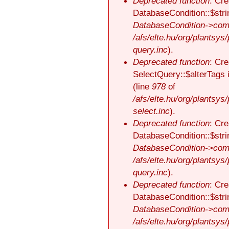
Deprecated function
: Cre
DatabaseCondition::$stri
DatabaseCondition->comp
/afs/elte.hu/org/plantsys
query.inc
).
Deprecated function
: Cre
SelectQuery::$alterTags 
(line
978
of
/afs/elte.hu/org/plantsys
select.inc
).
Deprecated function
: Cre
DatabaseCondition::$stri
DatabaseCondition->comp
/afs/elte.hu/org/plantsys
query.inc
).
Deprecated function
: Cre
DatabaseCondition::$stri
DatabaseCondition->comp
/afs/elte.hu/org/plantsys