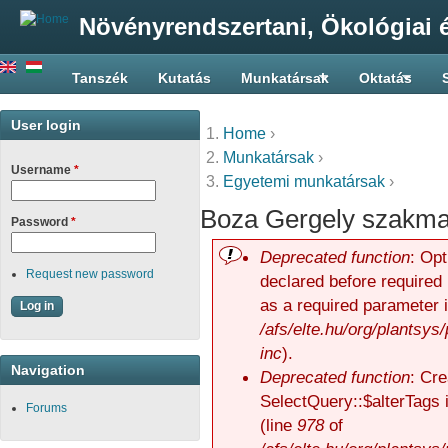
Növényrendszertani, Ökológiai é
Tanszék
Kutatás
Munkatársak
Oktatás
User login
Home
›
You are here
Munkatársak
›
Username
*
Egyetemi munkatársak
›
Boza Gergely szakma
Password
*
Deprecated function
: Op
Error message
Request new password
declared before required 
as a required parameter 
/afs/elte.hu/org/plantsys
inc
).
Navigation
Deprecated function
: Cre
SelectQuery::$alterTags 
Forums
(line
978
of