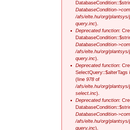
DatabaseCondition::$stri
DatabaseCondition->comp
/afs/elte.hu/org/plantsys
query.inc
).
Deprecated function
: Cre
DatabaseCondition::$stri
DatabaseCondition->comp
/afs/elte.hu/org/plantsys
query.inc
).
Deprecated function
: Cre
SelectQuery::$alterTags 
(line
978
of
/afs/elte.hu/org/plantsys
select.inc
).
Deprecated function
: Cre
DatabaseCondition::$stri
DatabaseCondition->comp
/afs/elte.hu/org/plantsys
query.inc
).