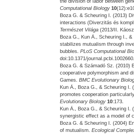
the division of labor between g
Computational Biology
10
(12):e1
Boza G. & Scheuring I. (2013) Di
interactions (Diverzitás és komp
Természet Világa
(2013/II. Káos
Boza G., Kun Á., Scheuring I., &
stabilizes mutualism through inve
bubbles.
PLoS Computational Bi
doi:10.1371/journal.pcbi.1002660
Boza G. & Számadó Sz. (2010) Ben
cooperative polymorphism and div
Games.
BMC Evolutionary Biolo
Kun Á., Boza G., & Scheuring I. (
promotes cooperation particularl
Evolutionary Biology
10
:173.
Kun Á., Boza G., & Scheuring I.
synergistic effect as a model of 
Boza G. & Scheuring I. (2004) En
of mutualism.
Ecological Comple