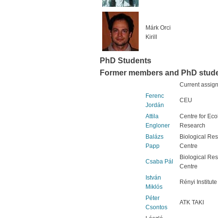
Márk Orci
Kirill
PhD Students
Former members and PhD stud
Current assig
Ferenc
CEU
Jordán
Attila
Centre for Eco
Engloner
Research
Balázs
Biological Re
Papp
Centre
Biological Re
Csaba Pál
Centre
István
Rényi Institute
Miklós
Péter
ATK TAKI
Csontos