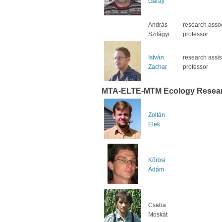
Garay
András
research asso
Szilágyi
professor
István
research assis
Zachar
professor
MTA-ELTE-MTM Ecology Resea
Zoltán
Elek
Kőrösi
Ádám
Csaba
Moskát