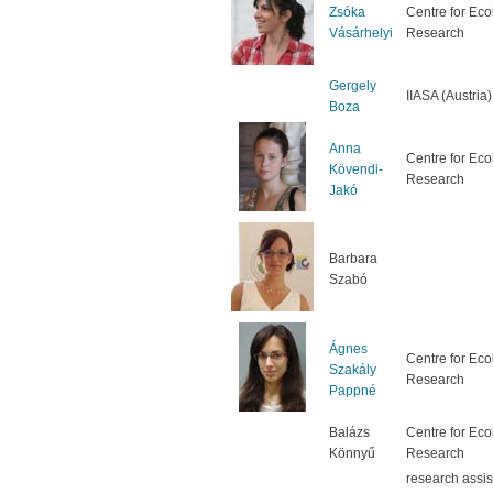
Zsóka
Centre for Eco
Vásárhelyi
Research
Gergely
IIASA (Austria)
Boza
Anna
Centre for Eco
Kövendi-
Research
Jakó
Barbara
Szabó
Ágnes
Centre for Eco
Szakály
Research
Pappné
Balázs
Centre for Eco
Könnyű
Research
research assis