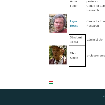
Anna
professor
Fedor
Centre for Eco
Research
Lajos
Centre for Eco
Rózsa
Research
Sándorné
administrator
Zsiska
Tibor
professor eme
Simon
P