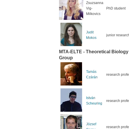
Zsuzsanna
Vig-
PhD student
Milkovics
Judit
junior researc
Mokos
MTA-ELTE - Theoretical Biolog
Group
Tamás
research prof
Czárán
István
research prof
Scheuring
József
research prof