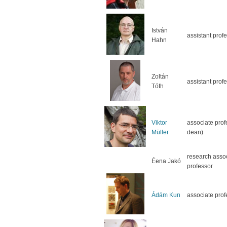
István
assistant prof
Hahn
Zoltán
assistant prof
Tóth
Viktor
associate prof
Müller
dean)
research asso
Éena Jakó
professor
Ádám Kun
associate prof