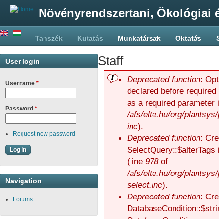
Növényrendszertani, Ökológiai é
Tanszék
Kutatás
Munkatársak
Oktatás
Staff
User login
Deprecated function
: Op
Username
*
Error message
declared before required 
as a required parameter 
Password
*
/afs/elte.hu/org/plantsys
inc
).
Request new password
Deprecated function
: Cre
SelectQuery::$alterTags 
(line
978
of
/afs/elte.hu/org/plantsys
Navigation
select.inc
).
Deprecated function
: Cre
Forums
DatabaseCondition::$stri