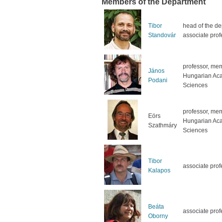
Members of the Department
Tibor
head of the de
Standovár
associate prof
professor, mem
János
Hungarian Ac
Podani
Sciences
professor, mem
Eörs
Hungarian Ac
Szathmáry
Sciences
Tibor
associate prof
Kalapos
Beáta
associate prof
Oborny