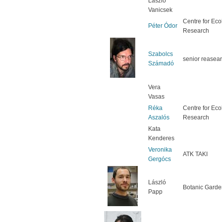
László
Vanicsek
Centre for Eco
Péter Ódor
Research
Szabolcs
senior reasear
Számadó
Vera
Vasas
Réka
Centre for Eco
Aszalós
Research
Kata
Kenderes
Veronika
ATK TAKI
Gergócs
László
Botanic Garde
Papp